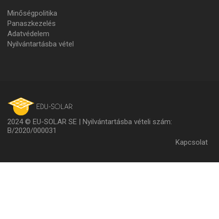
Minőségpolitika
Panaszkezelés
Adatvédelem
Nyilvántartásba vétel
2024 © EU-SOLAR SE | Nyilvántartásba vételi szám:
B/2020/000031
Lábl
Kapcsolat
men