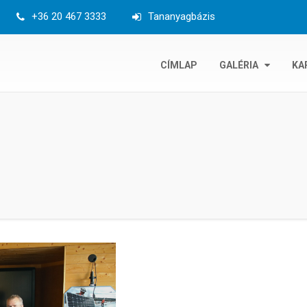
+36 20 467 3333
Tananyagbázis
Fő
CÍMLAP
GALÉRIA
KA
navigáció