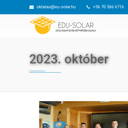
Ugrás
oktatas@eu-solar.hu
+36 70 366 6716
a
tartalomra
2023. október