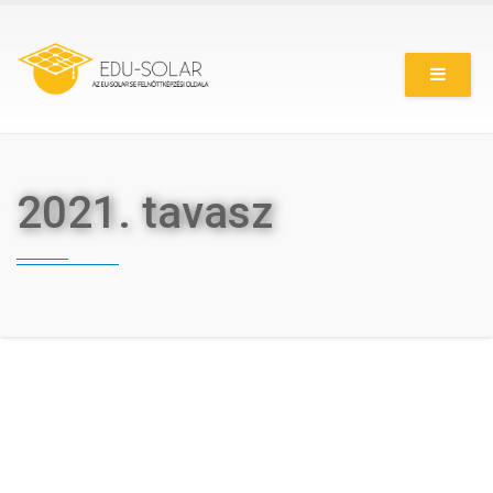
Ugrás
a
tartalomra
2021. tavasz