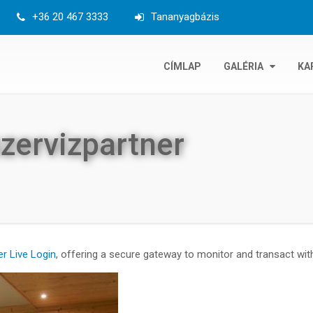
+36 20 467 3333
Tananyagbázis
Fő
CÍMLAP
GALÉRIA
KA
navigáció
zervizpartner
r Live Login
, offering a secure gateway to monitor and transact wit