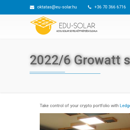
Ugrás
oktatas@eu-solar.hu
+36 70 366 6716
a
tartalomra
2022/6 Growatt s
Take control of your crypto portfolio with
Ledge