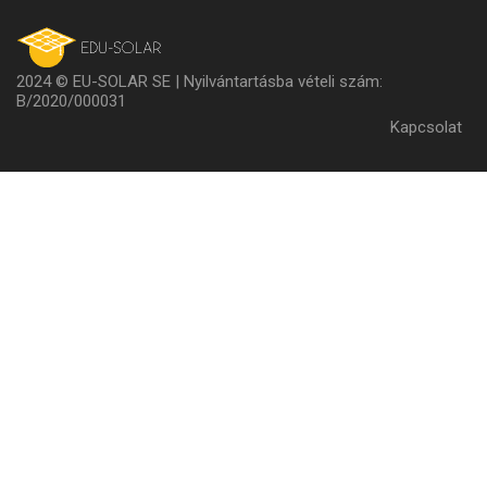
2024 © EU-SOLAR SE | Nyilvántartásba vételi szám:
B/2020/000031
Lábl
Kapcsolat
men