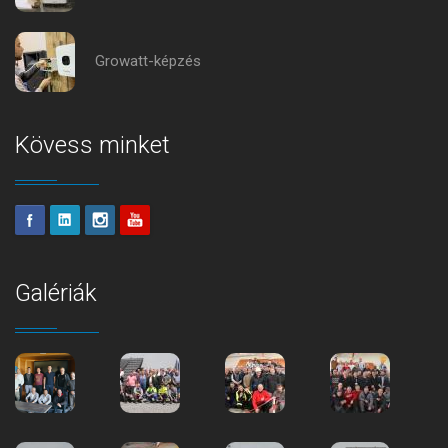
Growatt-képzés
Kövess minket
Galériák