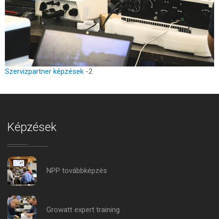
Szervizpartner képzések
-2
Képzések
NPP továbbképzés
Growatt expert training