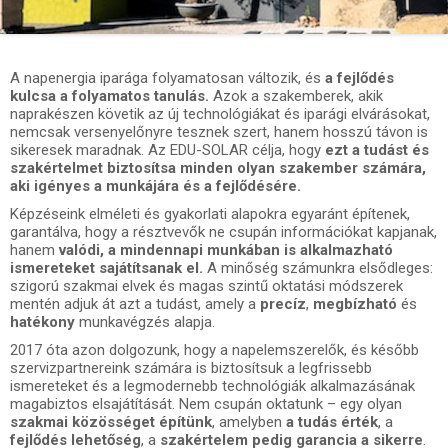
A napenergia iparága folyamatosan változik, és
a fejlődés
kulcsa a folyamatos tanulás.
Azok a szakemberek, akik
naprakészen követik az új technológiákat és iparági elvárásokat,
nemcsak versenyelőnyre tesznek szert, hanem hosszú távon is
sikeresek maradnak. Az EDU-SOLAR célja, hogy
ezt a tudást és
szakértelmet biztosítsa minden olyan szakember számára,
aki igényes a munkájára és a fejlődésére.
Képzéseink elméleti és gyakorlati alapokra egyaránt építenek,
garantálva, hogy a résztvevők ne csupán információkat kapjanak,
hanem
valódi, a mindennapi munkában is alkalmazható
ismereteket sajátítsanak el.
A minőség számunkra elsődleges:
szigorú szakmai elvek és magas szintű oktatási módszerek
mentén adjuk át azt a tudást, amely a
precíz
,
megbízható
és
hatékony
munkavégzés alapja.
2017 óta azon dolgozunk, hogy a napelemszerelők, és később
szervizpartnereink számára is biztosítsuk a legfrissebb
ismereteket és a legmodernebb technológiák alkalmazásának
magabiztos elsajátítását. Nem csupán oktatunk – egy olyan
szakmai közösséget építünk
, amelyben
a tudás érték
, a
fejlődés lehetőség
, a
szakértelem pedig garancia a sikerre
.