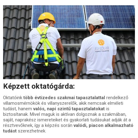
Képzett oktatógárda:
Oktatóink
több évtizedes szakmai tapasztalattal
rendelkező
villamosmérnökök és villanyszerelők, akik nemcsak elméleti
tudást, hanem
valós, napi szintű tapasztalatokat
is
biztosítanak. Mivel maguk is aktívan dolgoznak a szakmában,
saját, naprakész ismereteiket és gyakorlati tudásukat adják át a
résztvevőknek, így a képzés során
valódi, piacon alkalmazható
tudást
szerezhetnek.