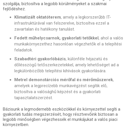
szolgálja, biztosítva a legjobb körülményeket a szakmai
fejlődéshez.
Klimatizált oktatóterem
, amely a legkorszerűbb IT-
infrastruktúrával van felszerelve, biztosítva ezzel a
zavartalan és hatékony tanulást.
Fedett műhelycsarnok, gyakorlati tetőkkel
, ahol a valós
munkakörnyezethez hasonlóan végezhetők el a telepítési
feladatok.
Szabadtéri gyakorlóbázis
, különféle héjazatú és
dőlésszögű tetőszerkezetekkel, amely lehetőséget ad a
legkülönbözőbb telepítési kihívások gyakorlására.
Metrel demonstárciós mérőfal és mérőműszerek
,
amelyek a legprecízebb munkavégzést segítik elő,
biztosítva a valósághű képzést és a gyakorlati
tapasztalatszerzést.
Bázisunk a legmodernebb eszközökkel és környezettel segíti a
gyakorlati tudás megszerzését, hogy résztvevőink biztosan a
legjobb minőségben végezhessék el munkájukat a valós piaci
környezetben.