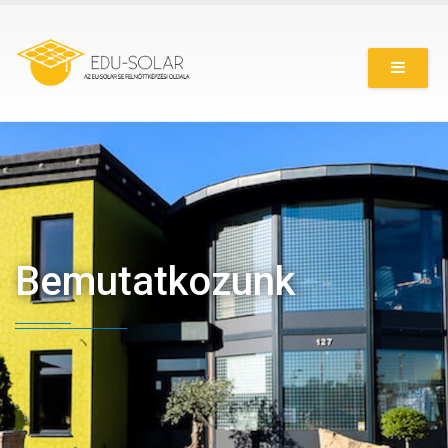
Ugrás
a
tartalomra
Bemutatkozunk