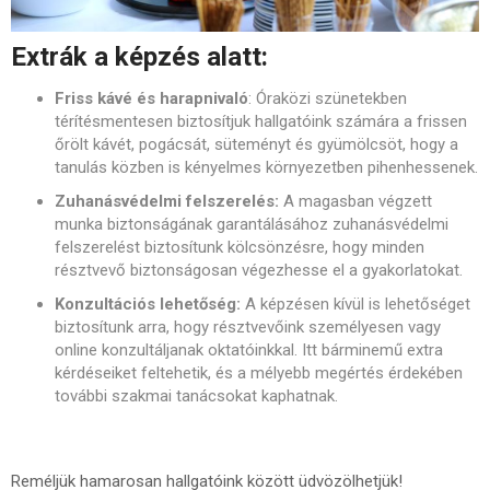
Extrák a képzés alatt:
Friss kávé és harapnivaló
: Óraközi szünetekben
térítésmentesen biztosítjuk hallgatóink számára a frissen
őrölt kávét, pogácsát, süteményt és gyümölcsöt, hogy a
tanulás közben is kényelmes környezetben pihenhessenek.
Zuhanásvédelmi felszerelés:
A magasban végzett
munka biztonságának garantálásához zuhanásvédelmi
felszerelést biztosítunk kölcsönzésre, hogy minden
résztvevő biztonságosan végezhesse el a gyakorlatokat.
Konzultációs lehetőség:
A képzésen kívül is lehetőséget
biztosítunk arra, hogy résztvevőink személyesen vagy
online konzultáljanak oktatóinkkal. Itt bárminemű extra
kérdéseiket feltehetik, és a mélyebb megértés érdekében
további szakmai tanácsokat kaphatnak.
Reméljük hamarosan hallgatóink között üdvözölhetjük!