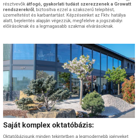
résztvevők
átfogó, gyakorlati tudást szerezzenek a Growatt
rendszerekről
, biztosítva ezzel a szakszerű telepítést,
üzemeltetést és karbantartást. Képzéseinket az Fktv. hatálya
alatt, bejelentés alapján végezzük, megfelelve a jogszabályi
előírásoknak és a legmagasabb szakmai elvárásoknak.
Saját komplex oktatóbázis:
Oktatóbázisunk minden tekintetben a legmodernebb igényeket