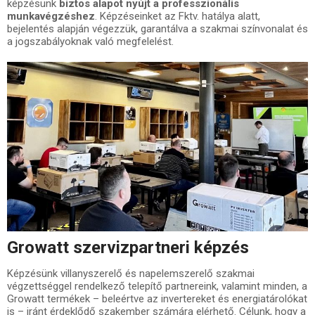
képzésünk
biztos alapot nyújt a professzionális
munkavégzéshez
. Képzéseinket az Fktv. hatálya alatt,
bejelentés alapján végezzük, garantálva a szakmai színvonalat és
a jogszabályoknak való megfelelést.
Growatt szervizpartneri képzés
Képzésünk villanyszerelő és napelemszerelő szakmai
végzettséggel rendelkező telepítő partnereink, valamint minden, a
Growatt termékek – beleértve az invertereket és energiatárolókat
is – iránt érdeklődő szakember számára elérhető. Célunk, hogy a