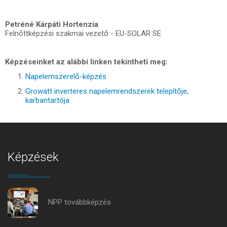
Petréné Kárpáti Hortenzia
Felnőttképzési szakmai vezető - EU-SOLAR SE
Képzéseinket az alábbi linken tekintheti meg:
N
apelemszerelő-képzés
Growatt inverteres napelemrendszerek telepítője,
karbantartója
Képzések
NPP továbbképzés