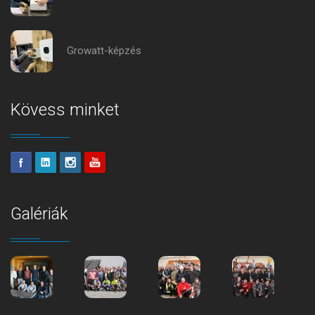
Growatt-képzés
Kövess minket
Galériák