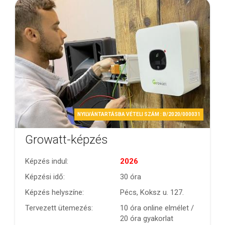
NYILVÁNTARTÁSBA VÉTELI SZÁM : B/2020/000031
Growatt-képzés
Képzés indul:
2026
Képzési idő:
30 óra
Képzés helyszíne:
Pécs, Koksz u. 127.
Tervezett ütemezés:
10 óra online elmélet /
20 óra gyakorlat