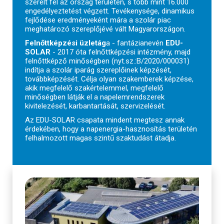
szerelt fel az ország területén, s több mint 16.000
engedélyeztetést végzett. Tevékenysége, dinamikus
fejlődése eredményeként mára a szolár piac
meghatározó szereplőjévé vált Magyarországon.
Felnőttképzési üzletág
a - fantázianevén
EDU-
SOLAR
- 2017 óta felnőttképzési intézmény, majd
felnőttképző minőségben (nyt.sz.:B/2020/000031)
indítja a szolár iparág szereplőinek képzését,
továbbképzését. Célja olyan szakemberek képzése,
akik megfelelő szakértelemmel, megfelelő
minőségben látják el a napelemrendszerek
kivitelezését, karbantartását, szervizelését.
Az EDU-SOLAR csapata mindent megtesz annak
érdekében, hogy a napenergia-hasznosítás területén
felhalmozott magas szintű szaktudást átadja.