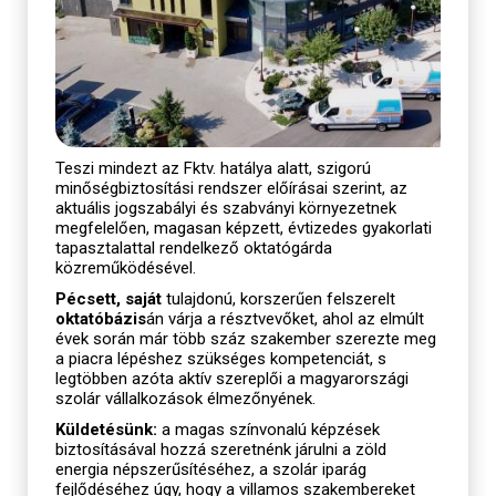
Teszi mindezt az Fktv. hatálya alatt, szigorú
minőségbiztosítási rendszer előírásai szerint, az
aktuális jogszabályi és szabványi környezetnek
megfelelően, magasan képzett, évtizedes gyakorlati
tapasztalattal rendelkező oktatógárda
közreműködésével.
Pécsett, saját
tulajdonú, korszerűen felszerelt
oktatóbázis
án várja a résztvevőket, ahol az elmúlt
évek során már több száz szakember szerezte meg
a piacra lépéshez szükséges kompetenciát, s
legtöbben azóta aktív szereplői a magyarországi
szolár vállalkozások élmezőnyének.
Küldetésünk:
a magas színvonalú képzések
biztosításával hozzá szeretnénk járulni a zöld
energia népszerűsítéséhez, a szolár iparág
fejlődéséhez úgy, hogy a villamos szakembereket