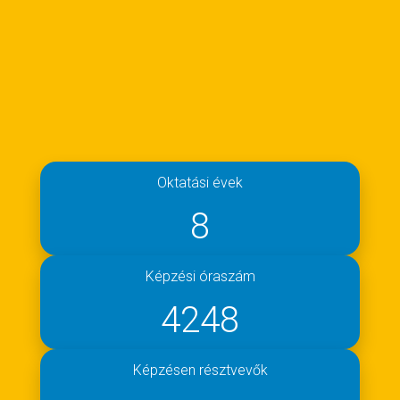
Oktatási évek
8
Képzési óraszám
4248
Képzésen résztvevők