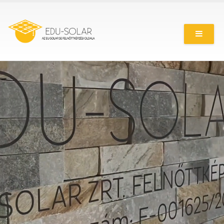
Ugrás
a
tartalomra