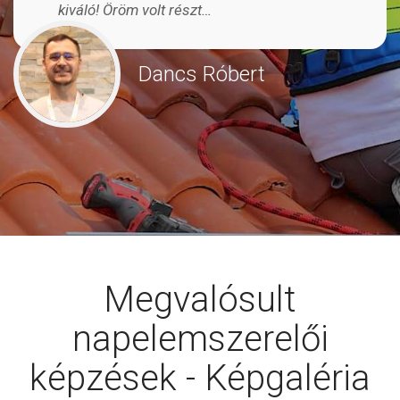
kiváló! Öröm volt részt…
Dancs Róbert
Megvalósult
napelemszerelői
képzések - Képgaléria