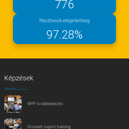
776
Résztvevői elégedettség
97.28
%
Képzések
NPP továbbképzés
Growatt expert training