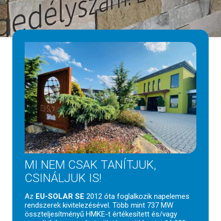
MI NEM CSAK TANÍTJUK,
CSINÁLJUK IS!
Az
EU-SOLAR SE
2012 óta foglalkozik napelemes
rendszerek kivitelezésével. Több mint 737 MW
összteljesítményű HMKE-t értékesített és/vagy